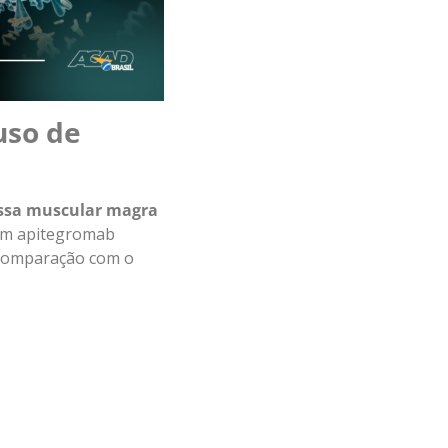
uso de
assa muscular magra
am apitegromab
 comparação com o