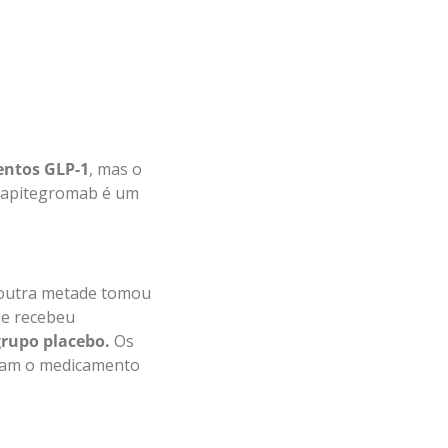
entos GLP-1
, mas o
O apitegromab é um
 outra metade tomou
ue recebeu
rupo placebo.
Os
eram o medicamento