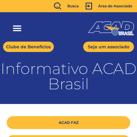
Busca
Área do Associado
Clube de Benefícios
Seja um associado
Informativo ACAD
Brasil
ACAD FAZ