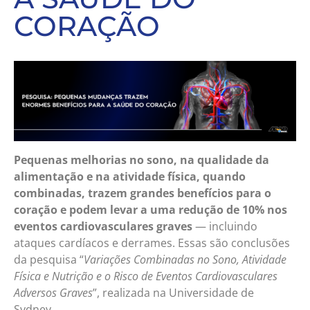
CORAÇÃO
Pequenas melhorias no sono, na qualidade da
alimentação e na atividade física, quando
combinadas, trazem grandes benefícios para o
coração e podem levar a uma redução de 10% nos
eventos cardiovasculares graves
— incluindo
ataques cardíacos e derrames. Essas são conclusões
da pesquisa “
Variações Combinadas no Sono, Atividade
Física e Nutrição e o Risco de Eventos Cardiovasculares
Adversos Graves
”, realizada na Universidade de
Sydney.