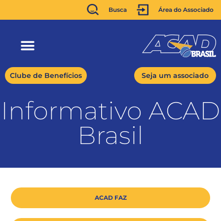
Busca
Área do Associado
Clube de Benefícios
Seja um associado
Informativo ACAD
Brasil
ACAD FAZ