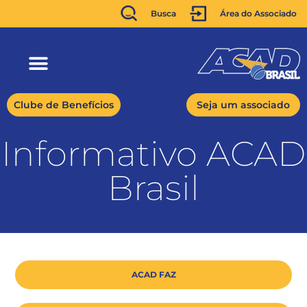
Busca
Área do Associado
Clube de Benefícios
Seja um associado
Informativo ACAD
Brasil
ACAD FAZ