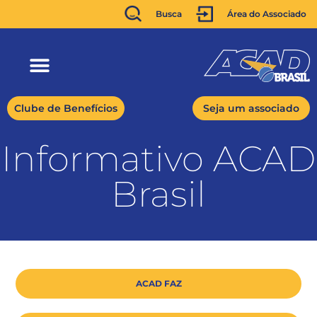
Busca
Área do Associado
Clube de Benefícios
Seja um associado
Informativo ACAD
Brasil
ACAD FAZ