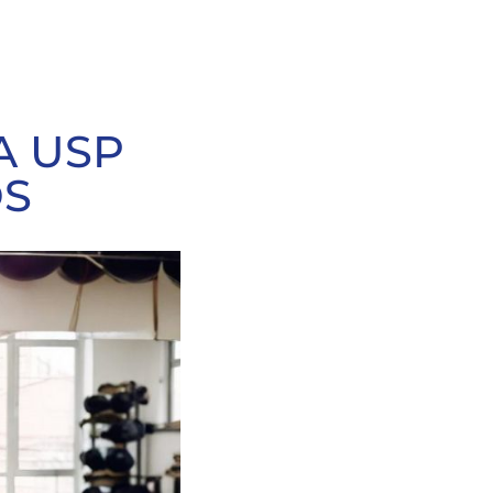
A USP
OS