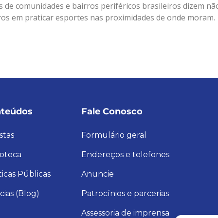
de comunidades e bairros periféricos brasileiros dizem nã
uros em praticar esportes nas proximidades de onde moram.
teúdos
Fale Conosco
stas
Formulário geral
ioteca
Endereços e telefones
ticas Públicas
Anuncie
cias (Blog)
Patrocínios e parcerias
Assessoria de imprensa