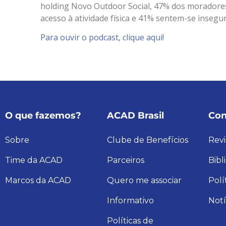
holding Novo Outdoor Social, 47% dos moradores 
acesso à atividade física e 41% sentem-se inseg
Para ouvir o podcast, clique aqui!
O que fazemos?
ACAD Brasil
Con
Sobre
Clube de Benefícios
Revi
Time da ACAD
Parceiros
Bibl
Marcos da ACAD
Quero me associar
Polí
Informativo
Notí
Políticas de