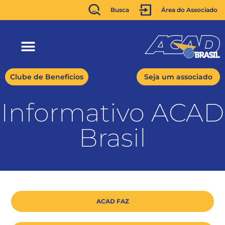
Busca
Área do Associado
Clube de Benefícios
Seja um associado
Informativo ACAD
Brasil
ACAD FAZ