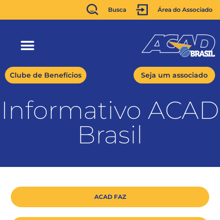
Busca
Área do Associado
Clube de Benefícios
Seja um associado
Informativo ACAD
Brasil
ACAD FAZ