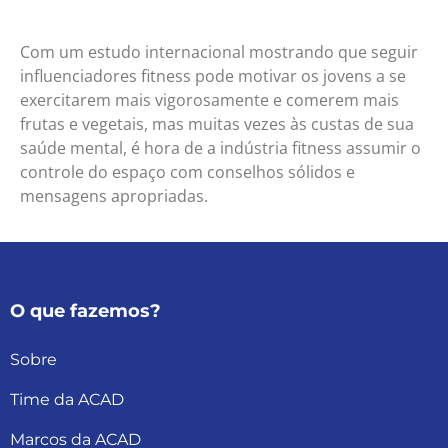
Com um estudo internacional mostrando que seguir
influenciadores fitness pode motivar os jovens a se
exercitarem mais vigorosamente e comerem mais
frutas e vegetais, mas muitas vezes às custas de sua
saúde mental, é hora de a indústria fitness assumir o
controle do espaço com conselhos sólidos e
mensagens apropriadas.
O que fazemos?
Sobre
Time da ACAD
Marcos da ACAD