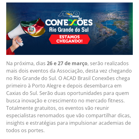
Na próxima, dias
26 e 27 de março
, serão realizados
mais dois eventos da Associação, desta vez chegando
no Rio Grande do Sul. O ACAD Brasil Conexões chega
primeiro à Porto Alegre e depois desembarca em
Caxias do Sul. Serão duas oportunidades para quem
busca inovação e crescimento no mercado fitness.
Totalmente gratuitos, os eventos vão reunir
especialistas renomados que vão compartilhar dicas,
insights e estratégias para impulsionar academias de
todos os portes.