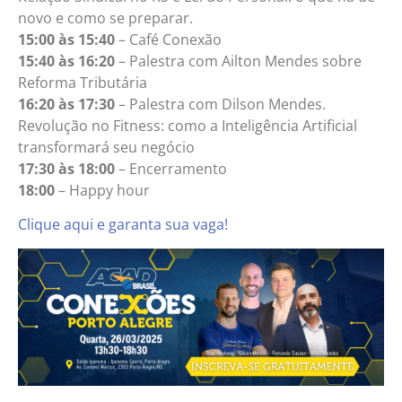
novo e como se preparar.
15:00 às 15:40
– Café Conexão
15:40 às 16:20
– Pa
l
estra com Ailton Mendes sobre
Reforma Tributária
16:20 às 17:30
– Palestra com Dilson Mendes.
Revolução no Fitness: como a Inteligência Artificial
transformará seu negócio
17:30 às 18:00
– Encerramento
18:00
– Happy hour
Clique aqui e garanta sua vaga!