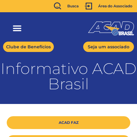
Busca
Área do Associado
Clube de Benefícios
Seja um associado
Informativo ACAD
Brasil
ACAD FAZ