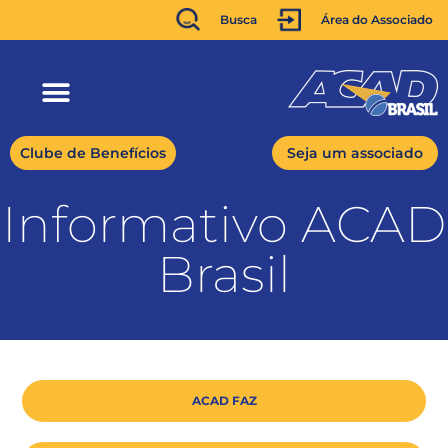
Busca
Área do Associado
Clube de Benefícios
Seja um associado
Informativo ACAD
Brasil
ACAD FAZ