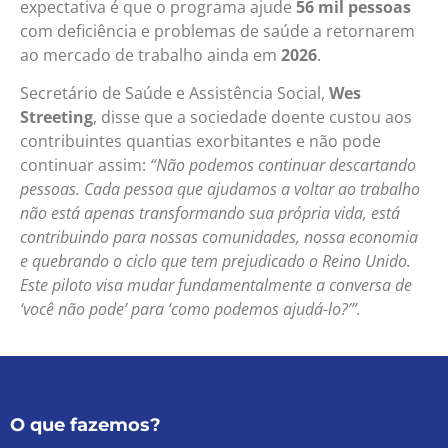
expectativa é que o programa ajude
56 mil pessoas
com deficiência e problemas de saúde a retornarem
ao mercado de trabalho ainda em
2026
.
Secretário de Saúde e Assistência Social,
Wes
Streeting
, disse que a sociedade doente custou aos
contribuintes quantias exorbitantes e não pode
continuar assim:
“Não podemos continuar descartando
pessoas. Cada pessoa que ajudamos a voltar ao trabalho
não está apenas transformando sua própria vida, está
contribuindo para nossas comunidades, nossa economia
e quebrando o ciclo que tem prejudicado o Reino Unido.
Este piloto visa mudar fundamentalmente a conversa de
‘você não pode’ para ‘como podemos ajudá-lo?’”.
O que fazemos?