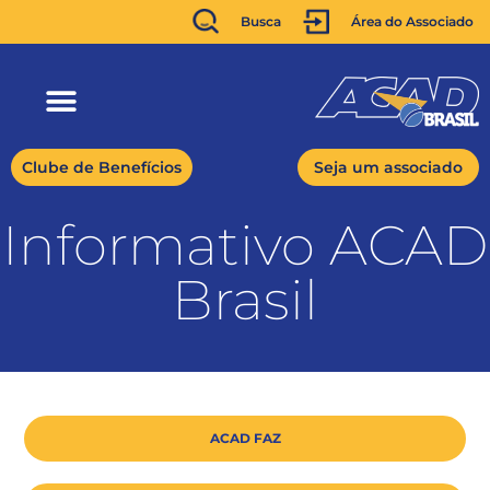
Busca
Área do Associado
Clube de Benefícios
Seja um associado
Informativo ACAD
Brasil
ACAD FAZ