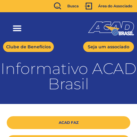
Busca
Área do Associado
Clube de Benefícios
Seja um associado
Informativo ACAD
Brasil
ACAD FAZ