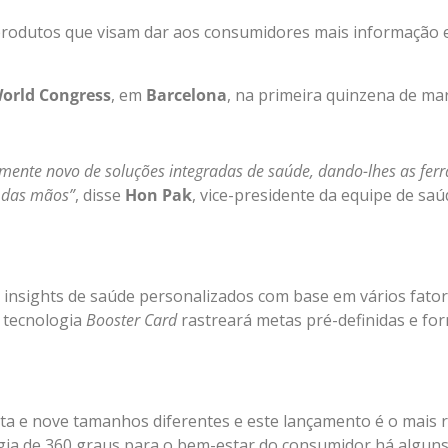
produtos que visam dar aos consumidores mais informação 
orld Congress
, em
Barcelona
, na primeira quinzena de ma
mente novo de soluções integradas de saúde, dando-lhes as fer
e das mãos”
, disse
Hon Pak
, vice-presidente da equipe de saú
m insights de saúde personalizados com base em vários fator
A tecnologia
Booster Card
rastreará metas pré-definidas e for
ata e nove tamanhos diferentes e este lançamento é o mais
gia de 360 graus para o bem-estar do consumidor há alguns