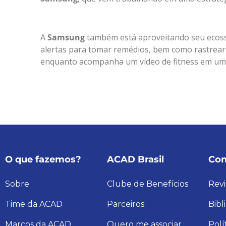
A
Samsung
também está aproveitando seu ecos
alertas para tomar remédios, bem como rastrear 
enquanto acompanha um vídeo de fitness em um
O que fazemos?
ACAD Brasil
Con
Sobre
Clube de Benefícios
Revi
Time da ACAD
Parceiros
Bibl
Marcos da ACAD
Quero me associar
Polí