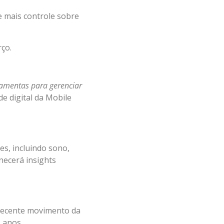
e mais controle sobre
rço.
ramentas para gerenciar
de digital da Mobile
es, incluindo sono,
necerá insights
 recente movimento da
 anos.