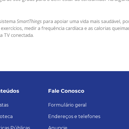
sistema
SmartThings
para apoiar uma vida mais saudável, po
exercícios, medir a frequência cardíaca e as calorias queim
a TV conectada.
teúdos
Fale Conosco
stas
Formulário geral
ioteca
Endereços e telefones
ticas Públicas
Anuncie