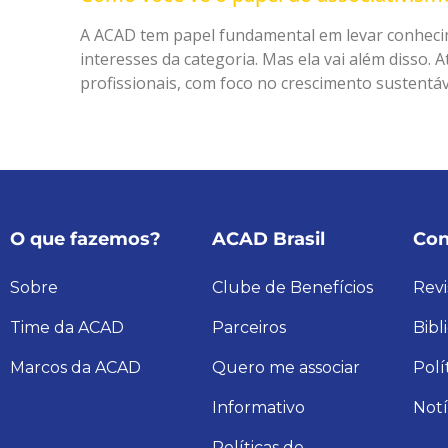
A ACAD tem papel fundamental em levar conhecim
interesses da categoria. Mas ela vai além disso.
profissionais, com foco no crescimento sustentáve
O que fazemos?
ACAD Brasil
Con
Sobre
Clube de Benefícios
Revi
Time da ACAD
Parceiros
Bibl
Marcos da ACAD
Quero me associar
Polí
Informativo
Notí
Políticas de