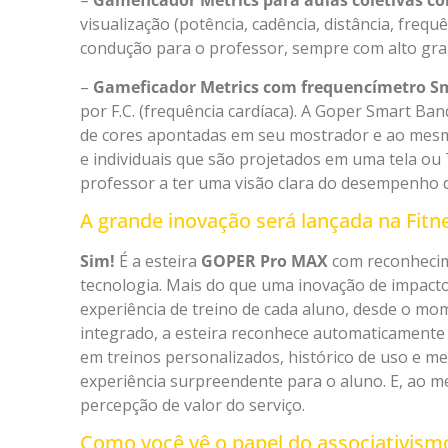
–
Gameficador Metrics para aulas coletivas co
visualização (potência, cadência, distância, frequ
condução para o professor, sempre com alto grau
–
Gameficador Metrics com frequencímetro S
por F.C. (frequência cardíaca). A Goper Smart Ban
de cores apontadas em seu mostrador e ao mesm
e individuais que são projetados em uma tela o
professor a ter uma visão clara do desempenho 
A grande inovação será lançada na Fitne
Sim!
É a esteira
GOPER Pro MAX
com reconhecimen
tecnologia. Mais do que uma inovação de impacto
experiência de treino de cada aluno, desde o mome
integrado, a esteira reconhece automaticamente o
em treinos personalizados, histórico de uso e me
experiência surpreendente para o aluno. E, ao m
percepção de valor do serviço.
Como você vê o papel do associativismo