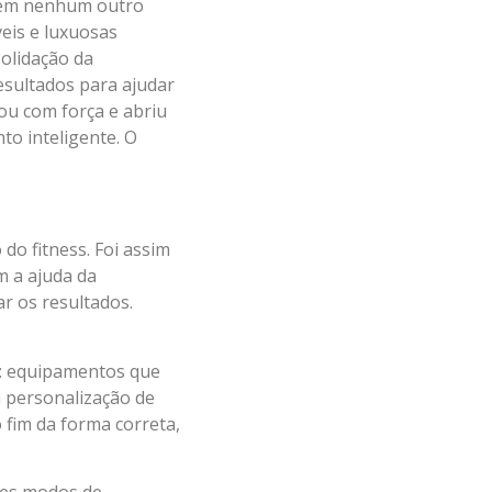
, em nenhum outro
veis e luxuosas
olidação da
esultados para ajudar
ou com força e abriu
o inteligente. O
do fitness. Foi assim
m a ajuda da
r os resultados.
: equipamentos que
a personalização de
 fim da forma correta,