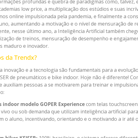
sformações profundas e quebra de paradigmas como, talvez
demias low price, a multiplicação dos estúdios e suas incrí
nos online impulsionada pela pandemia, e finalmente a cons
luno, aumentando a motivação e o nível de mensuração de r
te, nesse último ano, a Inteligência Artificial também cheg
lização de treinos, mensuração de desempenho e engajament
s maduro e inovador.
os da Trendx?
 inovação e a tecnologia são fundamentais para a evolução 
SER de pneumáticos e bike indoor. Hoje não é diferente! Co
e auxiliam pessoas a se motivarem para treinar e impulsiona
o:
s indoor modelo GOPER Experience
com telas touchscreen
ivo ou sob demanda que utilizam inteligência artificial par
m o aluno, incentivando, orientando e o motivando a ir até o