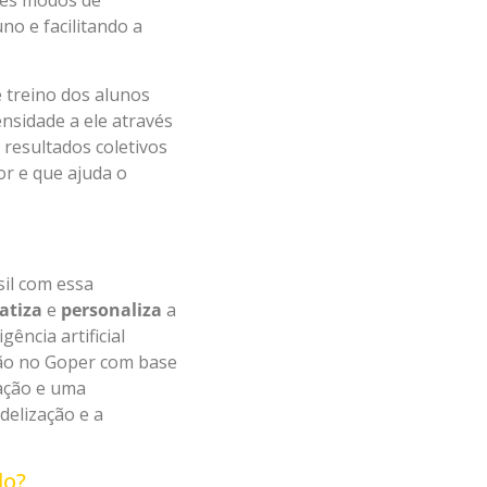
tes modos de
no e facilitando a
 treino dos alunos
ensidade a ele através
resultados coletivos
r e que ajuda o
sil com essa
atiza
e
personaliza
a
ência artificial
ssão no Goper com base
vação e uma
delização e a
do?