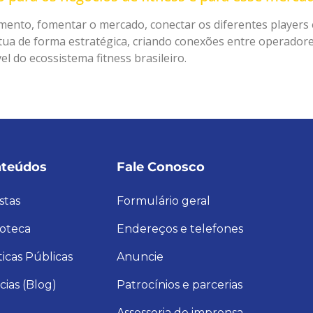
ento, fomentar o mercado, conectar os diferentes players 
 Atua de forma estratégica, criando conexões entre operador
l do ecossistema fitness brasileiro.
teúdos
Fale Conosco
stas
Formulário geral
ioteca
Endereços e telefones
ticas Públicas
Anuncie
cias (Blog)
Patrocínios e parcerias
Assessoria de imprensa