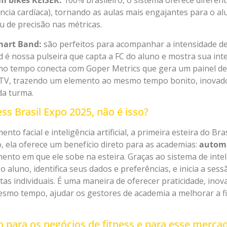
m bikes KEISER:
100% brasileiro, o sistema oferece diferen
ência cardíaca), tornando as aulas mais engajantes para o alu
 de precisão nas métricas.
mart Band:
são perfeitos para acompanhar a intensidade de
d é nossa pulseira que capta a FC do aluno e mostra sua int
o tempo conecta com Goper Metrics que gera um painel de 
u TV, trazendo um elemento ao mesmo tempo bonito, inovado
da turma.
ss Brasil Expo 2025, não é isso?
to facial e inteligência artificial, a primeira esteira do Bra
, ela oferece um benefício direto para as academias:
autom
nto em que ele sobe na esteira. Graças ao sistema de intelig
 aluno, identifica seus dados e preferências, e inicia a se
tas individuais. É uma maneira de oferecer praticidade, ino
esmo tempo, ajudar os gestores de academia a melhorar a fi
 para os negócios de fitness e para esse merca