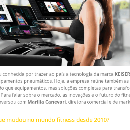
u conhecida por trazer ao país a tecnologia da marca
KEISE
uipamentos pneumáticos. Hoje, a empresa reúne também a
do que equipamentos, mas soluções completas para transfo
 Para falar sobre o mercado, as inovações e o futuro do fitn
onversou com
Marília Canevari
, diretora comercial e de mar
que mudou no mundo fitness desde 2010?