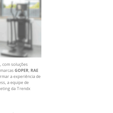
R
, com soluções
s marcas
GOPER
,
RAE
rmar a experiência de
ess, a equipe de
keting da Trendx