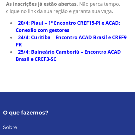
As inscrições já estão abertas.
Não perca tempo,
clique no link da sua região e garanta sua vaga.
20/4: Piauí – 1º Encontro CREF15-PI e ACAD:
Conexão com gestores
24/4: Curitiba – Encontro ACAD Brasil e CREF9-
PR
25/4: Balneário Camboriú – Encontro ACAD
Brasil e CREF3-SC
O que fazemos?
Sobre