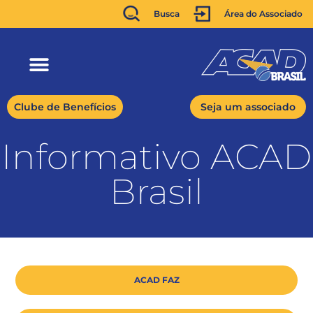
Busca
Área do Associado
Clube de Benefícios
Seja um associado
Informativo ACAD
Brasil
ACAD FAZ