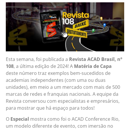
Esta semana, foi publicada a
Revista ACAD Brasil, nº
108
, a última edição de 2024! A
Matéria de Capa
deste número traz exemplos bem-sucedidos de
academias independentes (com uma ou duas
unidades), em meio a um mercado com mais de 500
marcas de redes e franquias nacionais. A equipe da
Revista conversou com especialistas e empresários,
para mostrar que há espaço para todos!
O
Especial
mostra como foi o ACAD Conference Rio,
um modelo diferente de evento, com imersão no