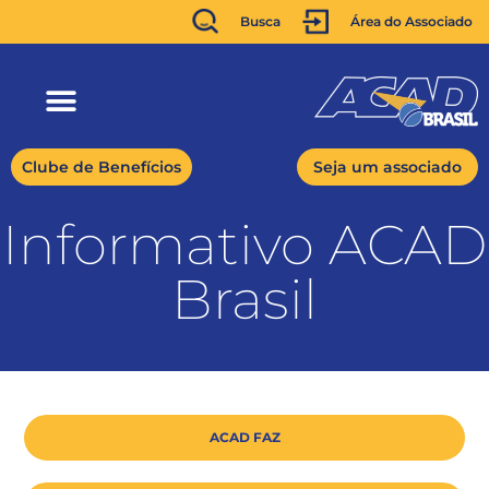
Busca
Área do Associado
Clube de Benefícios
Seja um associado
Informativo ACAD
Brasil
ACAD FAZ