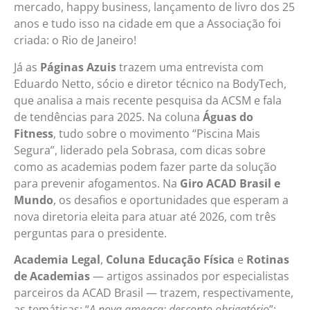
mercado, happy business, lançamento de livro dos 25
anos e tudo isso na cidade em que a Associação foi
criada: o Rio de Janeiro!
Já as
Páginas Azuis
trazem uma entrevista com
Eduardo Netto, sócio e diretor técnico na BodyTech,
que analisa a mais recente pesquisa da ACSM e fala
de tendências para 2025. Na coluna
Águas do
Fitness
, tudo sobre o movimento “Piscina Mais
Segura”, liderado pela Sobrasa, com dicas sobre
como as academias podem fazer parte da solução
para prevenir afogamentos. Na
Giro ACAD Brasil e
Mundo
, os desafios e oportunidades que esperam a
nova diretoria eleita para atuar até 2026, com três
perguntas para o presidente.
Academia Legal
,
Coluna Educação Física
e
Rotinas
de Academias
— artigos assinados por especialistas
parceiros da ACAD Brasil — trazem, respectivamente,
as temáticas: “
A nova ameaça: desconto obrigatório
”;