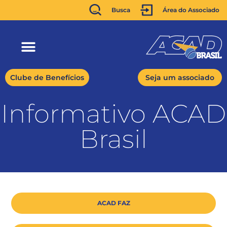
Busca
Área do Associado
Clube de Benefícios
Seja um associado
Informativo ACAD
Brasil
ACAD FAZ