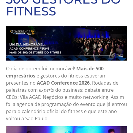
FITNESS
O dia de ontem foi memorável!
Mais de 500
empresários
e gestores do fitness estiveram
presentes no
ACAD Conference 2026
. Rodadas de
palestras com
experts
do business; debate entre
CEOs; Vila ACAD Negócios e muito networking. Assim
foi a agenda de programação do evento que já entrou
para o calendário oficial do fitness e que este ano
voltou a São Paulo.