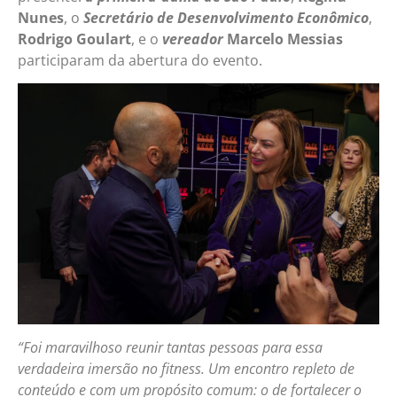
Nunes
, o
Secretário de Desenvolvimento Econômico
,
Rodrigo Goulart
, e o
vereador
Marcelo Messias
participaram da abertura do evento.
“Foi maravilhoso reunir tantas pessoas para essa
verdadeira imersão no fitness. Um encontro repleto de
conteúdo e com um propósito comum: o de fortalecer o