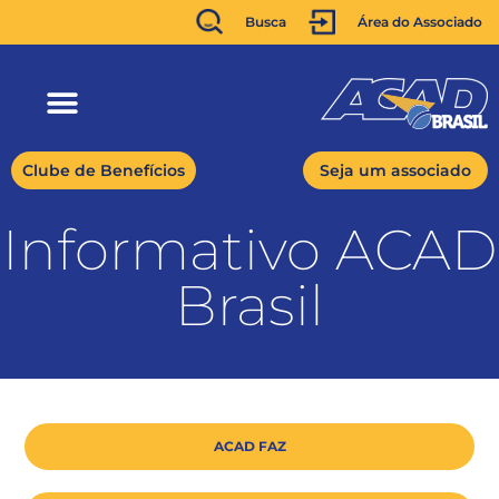
Busca
Área do Associado
Clube de Benefícios
Seja um associado
Informativo ACAD
Brasil
ACAD FAZ