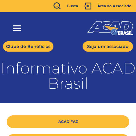
Busca
Área do Associado
Clube de Benefícios
Seja um associado
Informativo ACAD
Brasil
ACAD FAZ