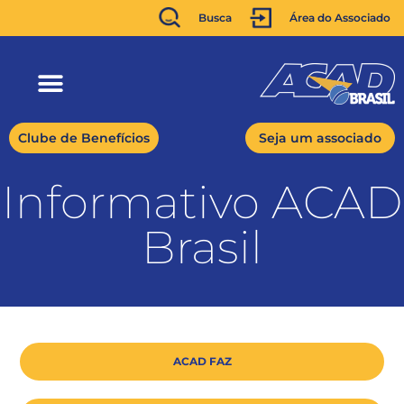
Busca
Área do Associado
Clube de Benefícios
Seja um associado
Informativo ACAD
Brasil
ACAD FAZ