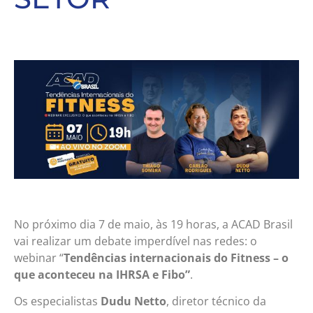
No próximo dia 7 de maio, às 19 horas, a ACAD Brasil
vai realizar um debate imperdível nas redes: o
webinar “
Tendências internacionais do Fitness – o
que aconteceu na IHRSA e Fibo”
.
Os especialistas
Dudu Netto
, diretor técnico da