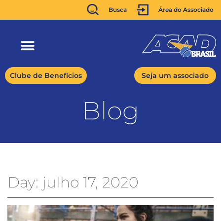
Busca
Área do Associado
Clube de Benefícios
Seja um associado
Blog
Day: julho 17, 2020