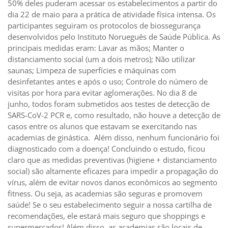
50% deles puderam acessar os estabelecimentos a partir do
dia 22 de maio para a prática de atividade física intensa. Os
participantes seguiram os protocolos de biossegurança
desenvolvidos pelo Instituto Norueguês de Saúde Pública. As
principais medidas eram: Lavar as mãos; Manter o
distanciamento social (um a dois metros); Não utilizar
saunas; Limpeza de superfícies e máquinas com
desinfetantes antes e após o uso; Controle do número de
visitas por hora para evitar aglomerações. No dia 8 de
junho, todos foram submetidos aos testes de detecção de
SARS-CoV-2 PCR e, como resultado, não houve a detecção de
casos entre os alunos que estavam se exercitando nas
academias de ginástica. Além disso, nenhum funcionário foi
diagnosticado com a doença! Concluindo o estudo, ficou
claro que as medidas preventivas (higiene + distanciamento
social) são altamente eficazes para impedir a propagação do
vírus, além de evitar novos danos econômicos ao segmento
fitness. Ou seja, as academias são seguras e promovem
saúde! Se o seu estabelecimento seguir a nossa cartilha de
recomendações, ele estará mais seguro que shoppings e
supermercados! Além disso, as academias são locais de