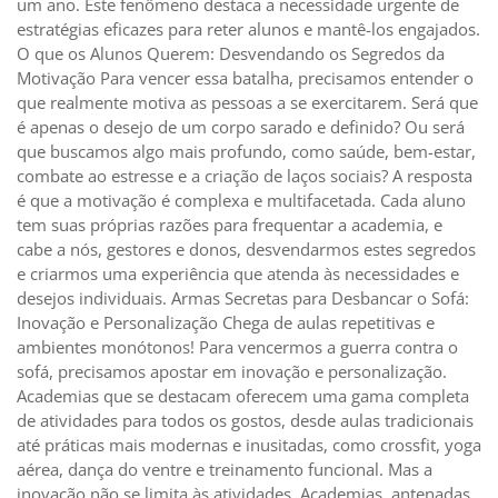
um ano. Este fenômeno destaca a necessidade urgente de
estratégias eficazes para reter alunos e mantê-los engajados.
O que os Alunos Querem: Desvendando os Segredos da
Motivação Para vencer essa batalha, precisamos entender o
que realmente motiva as pessoas a se exercitarem. Será que
é apenas o desejo de um corpo sarado e definido? Ou será
que buscamos algo mais profundo, como saúde, bem-estar,
combate ao estresse e a criação de laços sociais? A resposta
é que a motivação é complexa e multifacetada. Cada aluno
tem suas próprias razões para frequentar a academia, e
cabe a nós, gestores e donos, desvendarmos estes segredos
e criarmos uma experiência que atenda às necessidades e
desejos individuais. Armas Secretas para Desbancar o Sofá:
Inovação e Personalização Chega de aulas repetitivas e
ambientes monótonos! Para vencermos a guerra contra o
sofá, precisamos apostar em inovação e personalização.
Academias que se destacam oferecem uma gama completa
de atividades para todos os gostos, desde aulas tradicionais
até práticas mais modernas e inusitadas, como crossfit, yoga
aérea, dança do ventre e treinamento funcional. Mas a
inovação não se limita às atividades. Academias antenadas