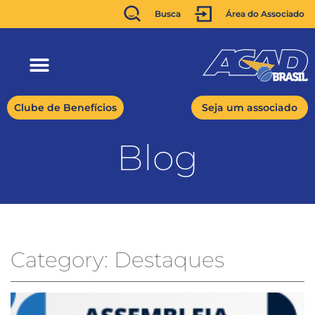
Busca
Área do Associado
Clube de Benefícios
Seja um associado
Blog
Category: Destaques