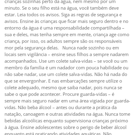
crianças sozinhas perto da água, nem mesmo por um
minuto. Se o seu filho está na água, você também deve
estar. Leia todos os avisos. Siga as regras de segurança e
avisos. Ensine às crianças que ficar mais seguro dentro e no
entorno da água é uma responsabilidade compartilhada –
sua e deles, mas tenha sempre em mente, criança age como
criança, por isso, os adultos sempre são os responsáveis
mor pela segurança delas. Nunca nade sozinho ou em
locais sem vigilância – ensine seus filhos a sempre nadarem
acompanhados. Use um colete salva-vidas – se você ou um
membro da família é um nadador com pouca habilidade ou
não sabe nadar, use um colete salva-vidas. Não há nada do
que se envergonhar. E nas embarcações sempre utilize o
colete adequado, mesmo que saiba nadar, pois nunca se
sabe o que pode acontecer. Procure guarda-vidas – é
sempre mais seguro nadar em uma área vigiada por guarda-
vidas. Não beba álcool – antes ou durante a prática da
natação, canoagem e outras atividades na água. Nunca tome
bebidas alcoólicas enquanto supervisiona crianças próximo
à água. Ensine adolescentes sobre o perigo de beber álcool
enquanto está praticando atividades aquáticas. Não