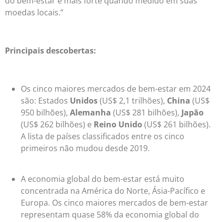
do bem-estar é mais forte quando medido em suas
moedas locais.”
Principais descobertas:
Os cinco maiores mercados de bem-estar em 2024
são: Estados
Unidos
(US$ 2,1 trilhões),
China
(US$
950 bilhões),
Alemanha
(US$ 281 bilhões),
Japão
(US$ 262 bilhões) e
Reino Unido
(US$ 261 bilhões).
A lista de países classificados entre os cinco
primeiros não mudou desde 2019.
A economia global do bem-estar está muito
concentrada na América do Norte, Ásia-Pacífico e
Europa. Os cinco maiores mercados de bem-estar
representam quase 58% da economia global do