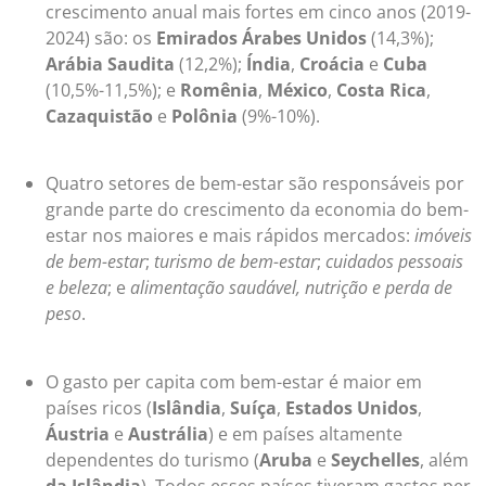
crescimento anual mais fortes em cinco anos (2019-
2024) são: os
Emirados Árabes Unidos
(14,3%);
Arábia Saudita
(12,2%);
Índia
,
Croácia
e
Cuba
(10,5%-11,5%); e
Romênia
,
México
,
Costa Rica
,
Cazaquistão
e
Polônia
(9%-10%).
Quatro setores de bem-estar são responsáveis por
grande parte do crescimento da economia do bem-
estar nos maiores e mais rápidos mercados:
imóveis
de bem-estar
;
turismo de bem-estar
;
cuidados pessoais
e beleza
; e
alimentação saudável, nutrição e perda de
peso
.
O gasto per capita com bem-estar é maior em
países ricos (
Islândia
,
Suíça
,
Estados Unidos
,
Áustria
e
Austrália
) e em países altamente
dependentes do turismo (
Aruba
e
Seychelles
, além
da Islândia
). Todos esses países tiveram gastos per