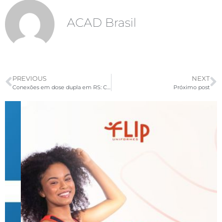
ACAD Brasil
PREVIOUS
NEXT
Conexões em dose dupla em RS: Caxias do Sul e Porto Alegre já têm inscrições abertas
Próximo post