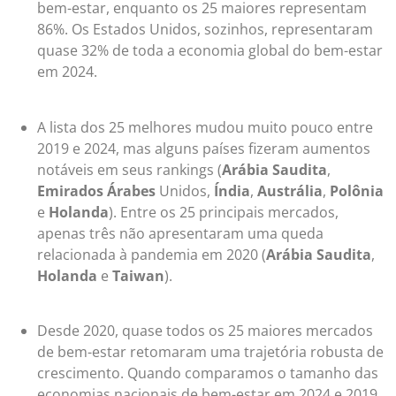
bem-estar, enquanto os 25 maiores representam
86%. Os Estados Unidos, sozinhos, representaram
quase 32% de toda a economia global do bem-estar
em 2024.
A lista dos 25 melhores mudou muito pouco entre
2019 e 2024, mas alguns países fizeram aumentos
notáveis em seus rankings (
Arábia Saudita
,
Emirados Árabes
Unidos,
Índia
,
Austrália
,
Polônia
e
Holanda
). Entre os 25 principais mercados,
apenas três não apresentaram uma queda
relacionada à pandemia em 2020 (
Arábia Saudita
,
Holanda
e
Taiwan
).
Desde 2020, quase todos os 25 maiores mercados
de bem-estar retomaram uma trajetória robusta de
crescimento. Quando comparamos o tamanho das
economias nacionais de bem-estar em 2024 e 2019,