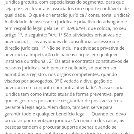
jurídica gratuita, com especialistas do segmento, para que
seja possível levar aos associados um suporte confiável e de
qualidade. O que é orientação jurídica / consultoria jurídica?
A atividade de assessoria jurídica é privativa do advogado e
tem respaldo legal pela Lei nº 8.906/94, que coloca, no seu
artigo 1º, o seguinte: “Art. 1º São atividades privativas de
advocacia: II – as atividades de consultoria, assessoria e
direção jurídicas. 1º Não se inclui na atividade privativa de
advocacia a impetração de habeas corpus em qualquer
instância ou tribunal. 2º Os atos e contratos constitutivos de
pessoas jurídicas, sob pena de nulidade, só podem ser
admitidos a registro, nos órgãos competentes, quando
visados por advogados. 3º É vedada a divulgação de
advocacia em conjunto com outra atividade”. A assessoria
jurídica tem como intuito atuar de forma preventiva, para
que os gestores possam se resguardar de possíveis erros
perante à legislação. Além disso, também serve para
garantir todo e qualquer benefício legal. Quando eu devo
procurar por orientação jurídica? Na maioria dos casos, as
pessoas tendem a procurar suporte apenas quando se
deparam com um conflito ou problema jurídico, porém, vale