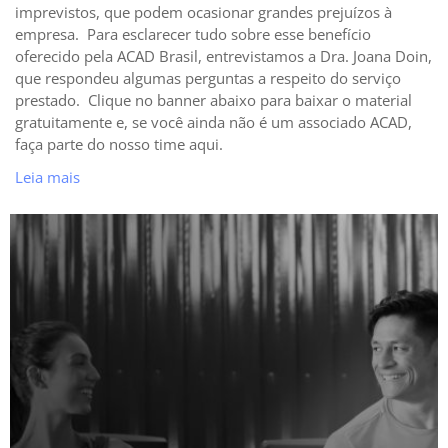
imprevistos, que podem ocasionar grandes prejuízos à
empresa. Para esclarecer tudo sobre esse benefício
oferecido pela ACAD Brasil, entrevistamos a Dra. Joana Doin,
que respondeu algumas perguntas a respeito do serviço
prestado. Clique no banner abaixo para baixar o material
gratuitamente e, se você ainda não é um associado ACAD,
faça parte do nosso time aqui.
Leia mais