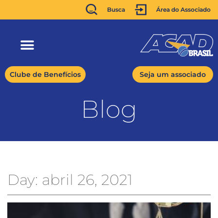
Busca
Área do Associado
Clube de Benefícios
Seja um associado
Blog
Day: abril 26, 2021