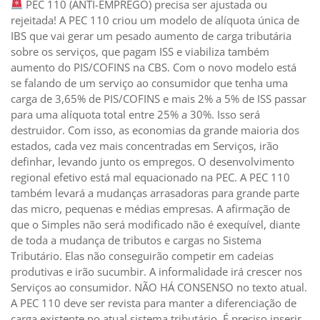
PEC 110 (ANTI-EMPREGO) precisa ser ajustada ou
rejeitada! A PEC 110 criou um modelo de alíquota única de
IBS que vai gerar um pesado aumento de carga tributária
sobre os serviços, que pagam ISS e viabiliza também
aumento do PIS/COFINS na CBS. Com o novo modelo está
se falando de um serviço ao consumidor que tenha uma
carga de 3,65% de PIS/COFINS e mais 2% a 5% de ISS passar
para uma alíquota total entre 25% a 30%. Isso será
destruidor. Com isso, as economias da grande maioria dos
estados, cada vez mais concentradas em Serviços, irão
definhar, levando junto os empregos. O desenvolvimento
regional efetivo está mal equacionado na PEC. A PEC 110
também levará a mudanças arrasadoras para grande parte
das micro, pequenas e médias empresas. A afirmação de
que o Simples não será modificado não é exequível, diante
de toda a mudança de tributos e cargas no Sistema
Tributário. Elas não conseguirão competir em cadeias
produtivas e irão sucumbir. A informalidade irá crescer nos
Serviços ao consumidor. NÃO HÁ CONSENSO no texto atual.
A PEC 110 deve ser revista para manter a diferenciação de
carga existente no atual sistema tributário. É preciso inserir