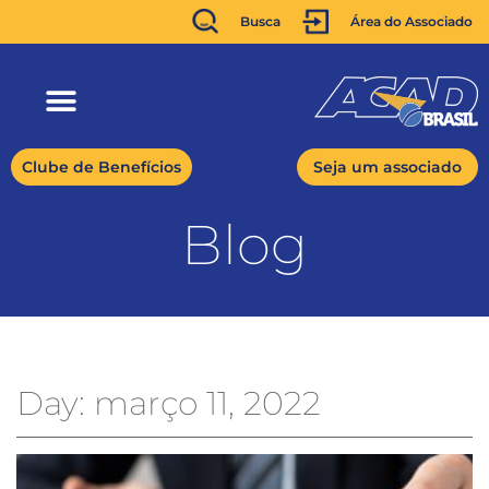
Busca
Área do Associado
Clube de Benefícios
Seja um associado
Blog
Day: março 11, 2022