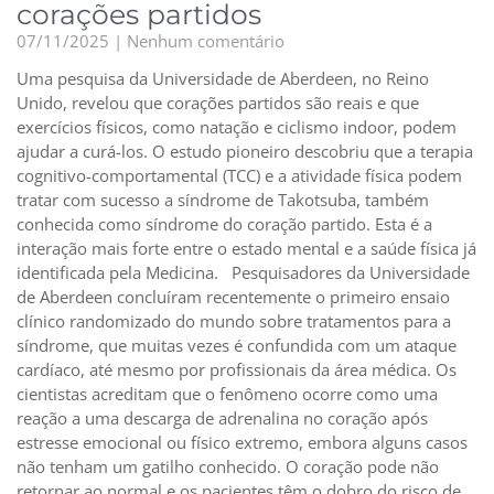
corações partidos
07/11/2025
Nenhum comentário
Uma pesquisa da Universidade de Aberdeen, no Reino
Unido, revelou que corações partidos são reais e que
exercícios físicos, como natação e ciclismo indoor, podem
ajudar a curá-los. O estudo pioneiro descobriu que a terapia
cognitivo-comportamental (TCC) e a atividade física podem
tratar com sucesso a síndrome de Takotsuba, também
conhecida como síndrome do coração partido. Esta é a
interação mais forte entre o estado mental e a saúde física já
identificada pela Medicina. Pesquisadores da Universidade
de Aberdeen concluíram recentemente o primeiro ensaio
clínico randomizado do mundo sobre tratamentos para a
síndrome, que muitas vezes é confundida com um ataque
cardíaco, até mesmo por profissionais da área médica. Os
cientistas acreditam que o fenômeno ocorre como uma
reação a uma descarga de adrenalina no coração após
estresse emocional ou físico extremo, embora alguns casos
não tenham um gatilho conhecido. O coração pode não
retornar ao normal e os pacientes têm o dobro do risco de