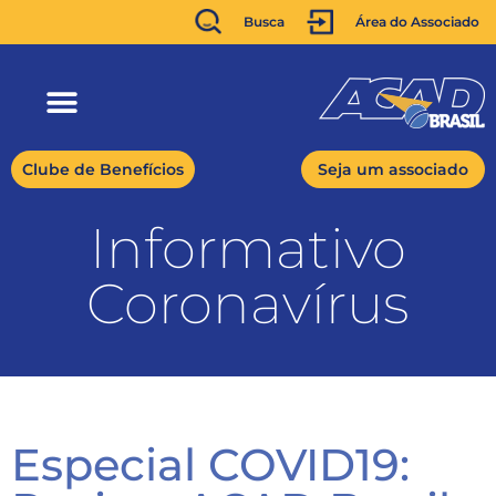
Busca
Área do Associado
Clube de Benefícios
Seja um associado
Informativo
Coronavírus
Especial COVID19: