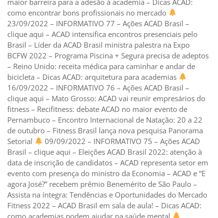
maior barreira para a adesão à academia – Dicas ACAD:
como encontrar bons profissionais no mercado
23/09/2022 – INFORMATIVO 77 – Ações ACAD Brasil –
clique aqui – ACAD intensifica encontros presenciais pelo
Brasil – Líder da ACAD Brasil ministra palestra na Expo
BCFW 2022 – Programa Piscina + Segura precisa de adeptos
– Reino Unido: receita médica para caminhar e andar de
bicicleta – Dicas ACAD: arquitetura para academias
16/09/2022 – INFORMATIVO 76 – Ações ACAD Brasil –
clique aqui – Mato Grosso: ACAD vai reunir empresários do
fitness – Recifitness: debate ACAD no maior evento de
Pernambuco – Encontro Internacional de Natação: 20 a 22
de outubro – Fitness Brasil lança nova pesquisa Panorama
Setorial
09/09/2022 – INFORMATIVO 75 – Ações ACAD
Brasil – clique aqui – Eleições ACAD Brasil 2022: atenção à
data de inscrição de candidatos – ACAD representa setor em
evento com presença do ministro da Economia – ACAD e “E
agora José?” recebem prêmio Benemérito de São Paulo –
Assista na íntegra: Tendências e Oportunidades do Mercado
Fitness 2022 – ACAD Brasil em sala de aula! – Dicas ACAD:
como academias podem ajudar na saúde mental