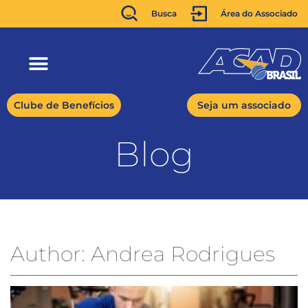
Busca
Área do Associado
Clube de Benefícios
Seja um associado
Blog
Author:
Andrea Rodrigues