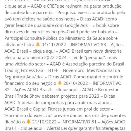
clique aqui – ACAD e CREFs se reúnem: na pauta produção
de conteúdos e parceria – Pesquisa: exercício praticado pela
avó tem efeitos na saúde dos netos – Dicas ACAD: como
gerar leads de qualidade com Google Ads – E-book sobre
diretrizes de exercícios no pós-Covid pode ser baixado –
Participe! Consulta Pública do Ministério da Saúde sobre
atividade física
04/11/2022 – INFORMATIVO 83 – Ações
ACAD Brasil – clique aqui – ACAD Brasil tem nova diretoria
eleita para o biênio 2022-2024 – Lei de “personal”: mais
uma vitória do setor – ACAD é Associação parceira do Brasil
Trading Fitness Fair – BTFF – Novembro: Mês Nacional da
Segurança Aquática – Dicas ACAD: Como manter o controle
financeiro do seu negócio
28/10/2022 – INFORMATIVO
82 – Ações ACAD Brasil – clique aqui – ACAD e Bem-estar
Brasil Trade Show debatem projetos para 2023 – Dicas
ACAD: 5 ideias de campanhas para atrair mais alunos –
ACAD Brasil e Capital Fitness juntas em prol do setor –
‘Hormônio do exercício’ previne danos nos rins de pacientes
diabéticos
21/10/2022 – INFORMATIVO 81 – Ações ACAD
Brasil – clique aqui – Alerta! Lei quer garantir fisioterapeutas