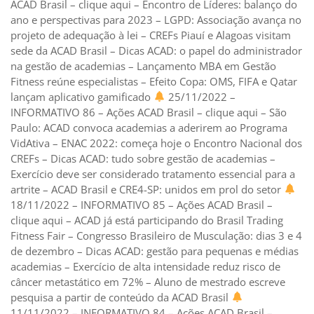
ACAD Brasil – clique aqui – Encontro de Líderes: balanço do
ano e perspectivas para 2023 – LGPD: Associação avança no
projeto de adequação à lei – CREFs Piauí e Alagoas visitam
sede da ACAD Brasil – Dicas ACAD: o papel do administrador
na gestão de academias – Lançamento MBA em Gestão
Fitness reúne especialistas – Efeito Copa: OMS, FIFA e Qatar
lançam aplicativo gamificado
25/11/2022 –
INFORMATIVO 86 – Ações ACAD Brasil – clique aqui – São
Paulo: ACAD convoca academias a aderirem ao Programa
VidAtiva – ENAC 2022: começa hoje o Encontro Nacional dos
CREFs – Dicas ACAD: tudo sobre gestão de academias –
Exercício deve ser considerado tratamento essencial para a
artrite – ACAD Brasil e CRE4-SP: unidos em prol do setor
18/11/2022 – INFORMATIVO 85 – Ações ACAD Brasil –
clique aqui – ACAD já está participando do Brasil Trading
Fitness Fair – Congresso Brasileiro de Musculação: dias 3 e 4
de dezembro – Dicas ACAD: gestão para pequenas e médias
academias – Exercício de alta intensidade reduz risco de
câncer metastático em 72% – Aluno de mestrado escreve
pesquisa a partir de conteúdo da ACAD Brasil
11/11/2022 – INFORMATIVO 84 – Ações ACAD Brasil –