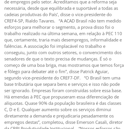
de empregos pelo setor. Acreditamos que a reforma seja
necessária, desde que equilibrada e suportável a todas as
cadeias produtivas do País’, disse o vice-presidente do
CREF4-SP, Rialdo Tavares. “A ACAD Brasil não tem medido
esforços para melhorar o segmento, a prova disso foi o
trabalho realizado na última semana, em relação à PEC 110
que, certamente, traria mais desempregos, informalidade e
falências. A associação foi implacável no trabalho e
conseguiu, junto com outros setores, o convencimento dos
senadores de que o texto precisa de mudanças. É só o
começo de uma boa briga, mas mostramos que temos força
e fôlego para debater até o fim”, disse Patrick Aguiar,
segundo vice-presidente do CREF7-DF. “O Brasil tem uma
base tributária que separa bens e serviços e isso não pode
ser ignorado. Empresas foram construídas sobre essa base.
Há emendas à PEC que propuseram essa diferenciação de
alíquotas. Quase 90% da população brasileira é das classes
C, D e E. Qualquer aumento sobre os serviços diminui
diretamente a demanda e prejudicaria pesadamente os
empregos destas”, completou, disse Emerson Casali, diretor
da CBPI Produtividade Institucional. “Nossos esforços são