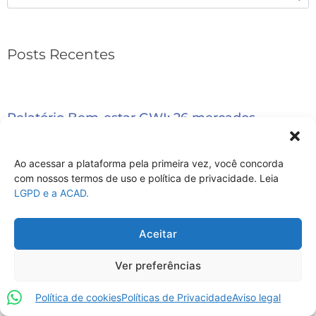
Posts Recentes
Relatório Bem-estar GWI: 26 mercados
crescem mais rapidamente e 7 são mais lentos
Conexões em dose dupla em RS: Caxias do Sul
Ao acessar a plataforma pela primeira vez, você concorda
e Porto Alegre já têm inscrições abertas
com nossos termos de uso e política de privacidade. Leia
LGPD e a ACAD.
Aceitar
Categorias
Assembleia
Ver preferências
Coronavírus
Política de cookies
Políticas de Privacidade
Aviso legal
Destaques