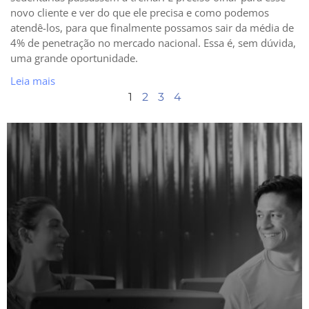
novo cliente e ver do que ele precisa e como podemos
atendê-los, para que finalmente possamos sair da média de
4% de penetração no mercado nacional. Essa é, sem dúvida,
uma grande oportunidade.
Leia mais
1
2
3
4