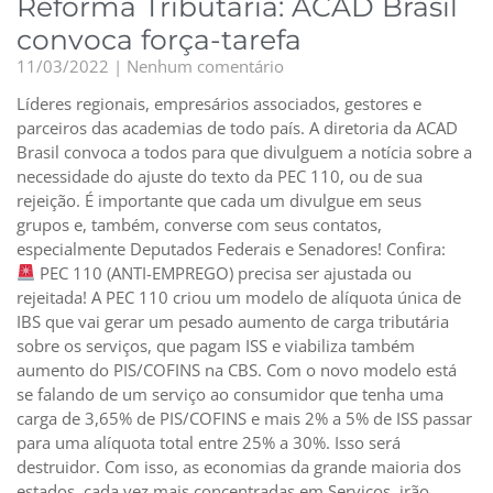
Reforma Tributária: ACAD Brasil
convoca força-tarefa
11/03/2022
Nenhum comentário
Líderes regionais, empresários associados, gestores e
parceiros das academias de todo país. A diretoria da ACAD
Brasil convoca a todos para que divulguem a notícia sobre a
necessidade do ajuste do texto da PEC 110, ou de sua
rejeição. É importante que cada um divulgue em seus
grupos e, também, converse com seus contatos,
especialmente Deputados Federais e Senadores! Confira:
PEC 110 (ANTI-EMPREGO) precisa ser ajustada ou
rejeitada! A PEC 110 criou um modelo de alíquota única de
IBS que vai gerar um pesado aumento de carga tributária
sobre os serviços, que pagam ISS e viabiliza também
aumento do PIS/COFINS na CBS. Com o novo modelo está
se falando de um serviço ao consumidor que tenha uma
carga de 3,65% de PIS/COFINS e mais 2% a 5% de ISS passar
para uma alíquota total entre 25% a 30%. Isso será
destruidor. Com isso, as economias da grande maioria dos
estados, cada vez mais concentradas em Serviços, irão