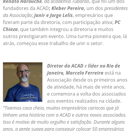
Renato Harouche
, da academia Tubarão
, que foi um dos
fundadores da ACAD
;
Kleber Pereira
,
um dos
presidentes
da Associação
;
Janir e Jorge Lelis
, empresários que
fizeram parte da diretoria, com participação ativa;
PC
Chieza
, que também integrou a diretoria e muitos
outros prestigiaram evento. Uma turma pioneira que, lá
atrás, começou esse trabalho de unir o setor.
Diretor da ACAD
e
líder no Rio de
Janeiro, Marcelo Ferreira
está na
Associação desde os primeiros anos
de atividade, há mais de vinte anos,
e comemora a volta dos associados
aos eventos realizados na cidade.
“Tivemos casa cheia, muitos empresários cariocas que já
tinham uma história com a ACAD e outros novos associados.
Isso é motivo de muito orgulho e satisfação. Durante alguns
anos, a gente suava para conseguir colocar 50 empresários