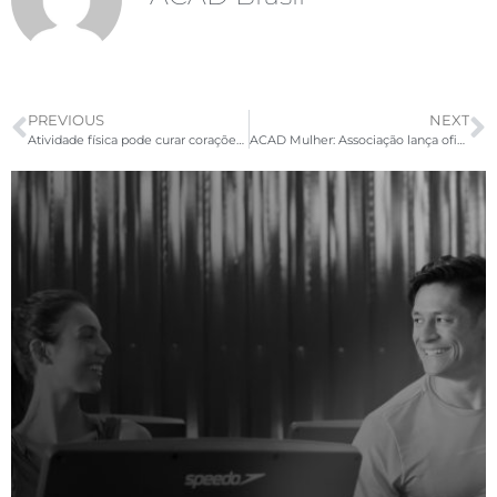
PREVIOUS
NEXT
Atividade física pode curar corações partidos
ACAD Mulher: Associação lança oficialmente no Conference um novo movimento estratégico