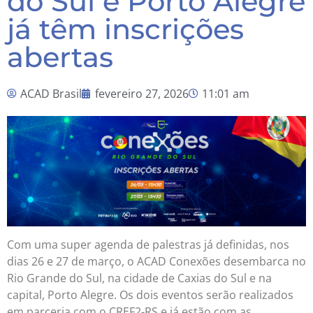
do Sul e Porto Alegre
já têm inscrições
abertas
ACAD Brasil
fevereiro 27, 2026
11:01 am
Com uma super agenda de palestras já definidas, nos
dias 26 e 27 de março, o ACAD Conexões desembarca no
Rio Grande do Sul, na cidade de Caxias do Sul e na
capital, Porto Alegre. Os dois eventos serão realizados
em parceria com o CREF2-RS e já estão com as