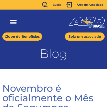
Busca
Área do Associado
Clube de Benefícios
Seja um associado
Blog
Novembro é
oficialmente o Mês