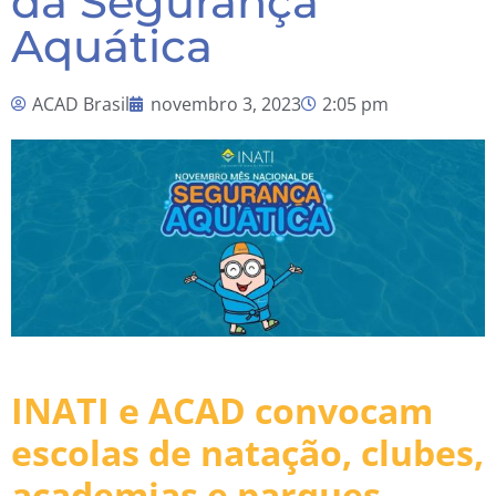
da Segurança
Aquática
ACAD Brasil
novembro 3, 2023
2:05 pm
INATI e ACAD convocam
escolas de natação, clubes,
academias e parques