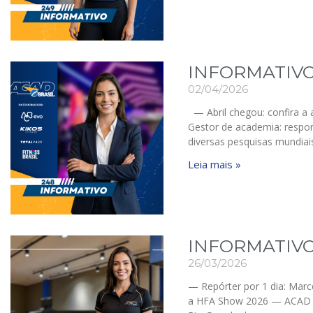
INFORMATIVO
02/04/2026
— Abril chegou: confira a 
Gestor de academia: respo
diversas pesquisas mundiai
Leia mais »
INFORMATIVO
26/03/2026
— Repórter por 1 dia: Marc
a HFA Show 2026 — ACAD C