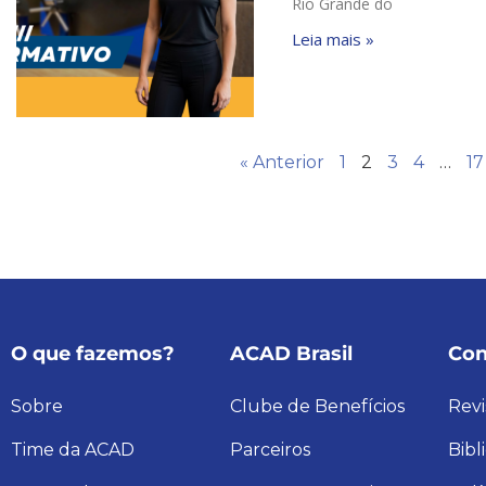
Rio Grande do
Leia mais »
« Anterior
1
2
3
4
…
17
O que fazemos?
ACAD Brasil
Con
Sobre
Clube de Benefícios
Revi
Time da ACAD
Parceiros
Bibl