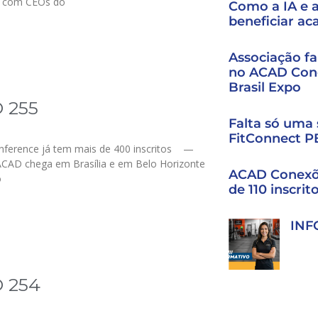
 com CEOs do
Como a IA e
beneficiar a
Associação fa
no ACAD Cone
Brasil Expo
 255
Falta só uma
FitConnect PE
nference já tem mais de 400 inscritos —
ACAD chega em Brasília e em Belo Horizonte
ACAD Conexõe
o
de 110 inscrit
INF
 254