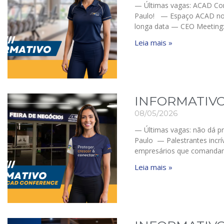
— Últimas vagas: ACAD Con
Paulo! — Espaço ACAD no 
longa data — CEO Meeting:
Leia mais »
INFORMATIVO
08/05/2026
— Últimas vagas: não dá p
Paulo — Palestrantes incr
empresários que comanda
Leia mais »