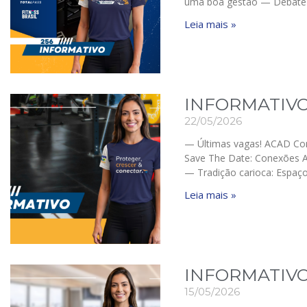
uma boa gestão — Debate
Leia mais »
INFORMATIVO
22/05/2026
— Últimas vagas! ACAD Co
Save The Date: Conexões 
— Tradição carioca: Espaç
Leia mais »
INFORMATIVO
15/05/2026