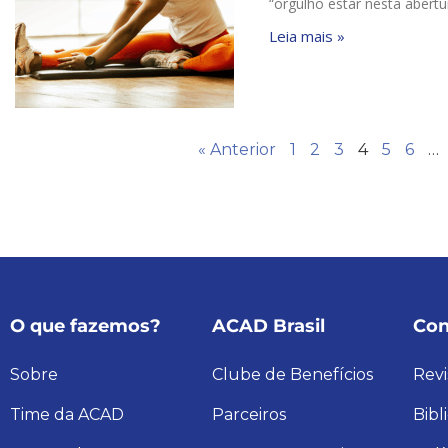
“orgulho estar nesta abert
Leia mais »
« Anterior
1
2
3
4
5
6
…
O que fazemos?
ACAD Brasil
Con
Sobre
Clube de Benefícios
Revi
Time da ACAD
Parceiros
Bibl