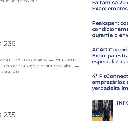
stão no fitness: por
Faltam só 20 d
Expo: empres
Peakspan: co
condicioname
durante o en
 236
ACAD Conexõe
Expo: palestr
arca de 2.500 associados! — Retrospectiva
especialistas
epleto de realizações e muito trabalho! —
2026! ACAD
4º FitConnec
empresários 
verdadeira i
INF
 235