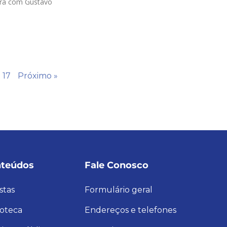
ura com Gustavo
17
Próximo »
teúdos
Fale Conosco
stas
Formulário geral
ioteca
Endereços e telefones