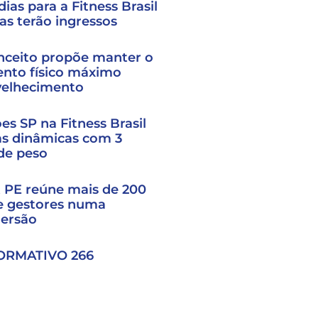
ias para a Fitness Brasil
as terão ingressos
nceito propõe manter o
nto físico máximo
velhecimento
s SP na Fitness Brasil
as dinâmicas com 3
 de peso
t PE reúne mais de 200
e gestores numa
mersão
ORMATIVO 266