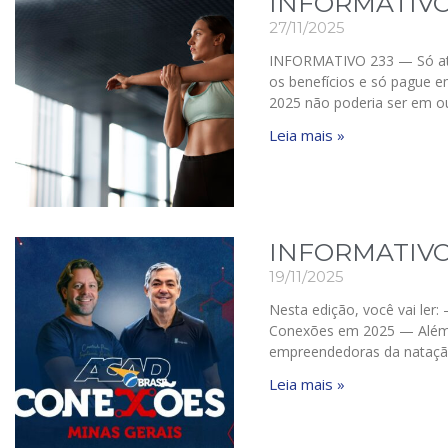
INFORMATIVO
27/11/2025
INFORMATIVO 233 — Só até
os benefícios e só pague
2025 não poderia ser em o
Leia mais »
INFORMATIVO
19/11/2025
Nesta edição, você vai ler
Conexões em 2025 — Além da
empreendedoras da nataçã
Leia mais »