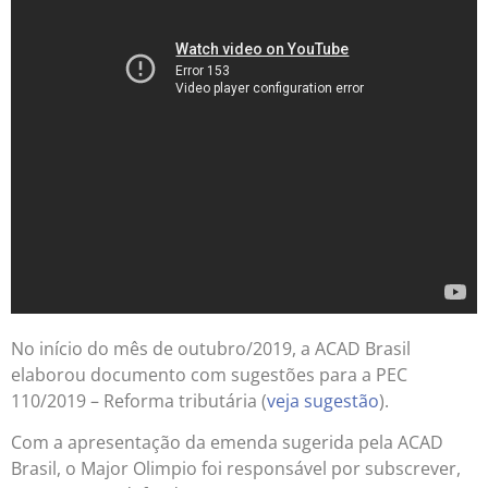
No início do mês de outubro/2019, a ACAD Brasil
elaborou documento com sugestões para a PEC
110/2019 – Reforma tributária (
veja sugestão
).
Com a apresentação da emenda sugerida pela ACAD
Brasil, o Major Olimpio foi responsável por subscrever,