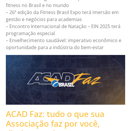
fitness no Brasil e no mundo
– 26ª edição da Fitness Brasil Expo terá imersão em
gestão e negócios para academias
– Encontro Internacional de Natação – EIN 2025 terá
programação especial
– Envelhecimento saudável: imperativo econômico e
oportunidade para a indústria do bem-estar
ACAD Faz: tudo o que sua
Associação faz por você,