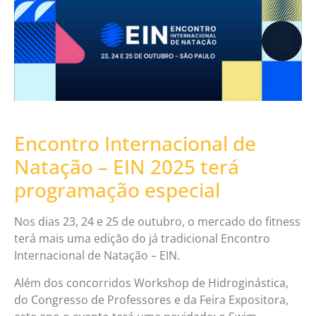
Encontro Internacional de
Natação – EIN 2025 terá
programação especial
Nos dias 23, 24 e 25 de outubro, o mercado do fitness
terá mais uma edição do já tradicional Encontro
Internacional de Natação – EIN.
Além dos concorridos Workshop de Hidroginástica,
do Congresso de Professores e da Feira Expositora,