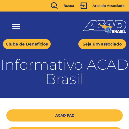
Busca
Área do Associado
Clube de Benefícios
Seja um associado
Informativo ACAD
Brasil
ACAD FAZ