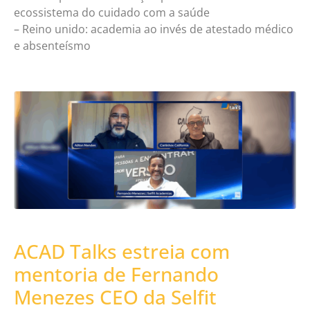
ecossistema do cuidado com a saúde
– Reino unido: academia ao invés de atestado médico
e absenteísmo
ACAD Talks estreia com
mentoria de Fernando
Menezes CEO da Selfit