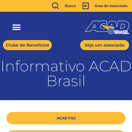
Busca
Área do Associado
Clube de Benefícios
Seja um associado
Informativo ACAD
Brasil
ACAD FAZ