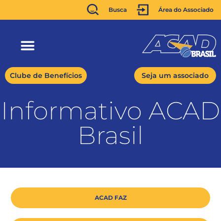
Busca
Área do Associado
Clube de Benefícios
Seja um associado
Informativo ACAD
Brasil
ACAD FAZ