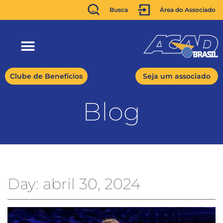
Busca
Área do Associado
Clube de Benefícios
Seja um associado
Blog
Day: abril 30, 2024