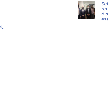
Se
re
dis
es
4_
0