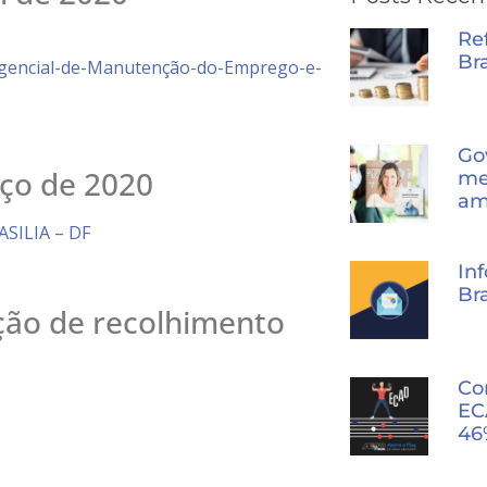
Re
Bra
encial-de-Manutenção-do-Emprego-e-
Go
ço de 2020
me
am
ASILIA – DF
In
Bra
ção de recolhimento
Co
EC
46