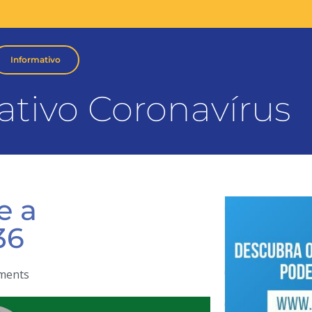
Informativo
ativo Coronavírus
e a
36
ments