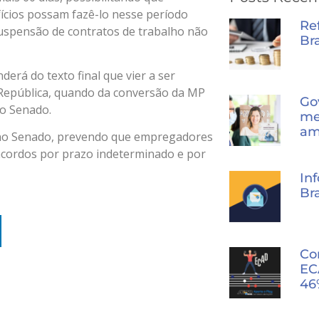
ícios possam fazê-lo nesse período
Re
suspensão de contratos de trabalho não
Bra
erá do texto final que vier a ser
República, quando da conversão da MP
Go
no Senado.
me
am
 no Senado, prevendo que empregadores
acordos por prazo indeterminado e por
In
Bra
Co
EC
46