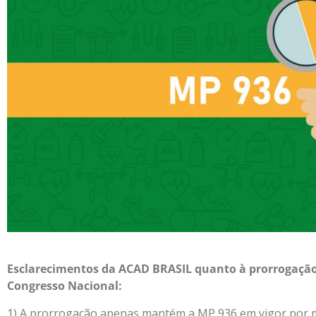
Esclarecimentos da ACAD BRASIL quanto à prorrogação
Congresso Nacional:
1) A prorrogação apenas mantém a MP 936 em vigor por ma