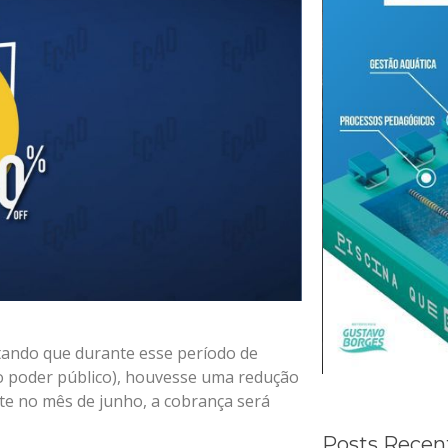
tando que durante esse período de
o poder público), houvesse uma redução
te no mês de junho, a cobrança será
Posts Recen