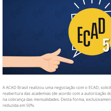
A ACAD Brasil realizou uma negociação com o ECAD, solici
reabertura das academias (de acordo com a autorização d
na cobrança das mensalidades. Desta forma, exclusivamen
reduzida em 50%.