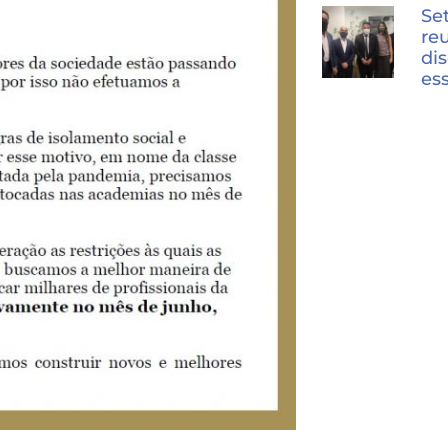
Se
re
dis
es