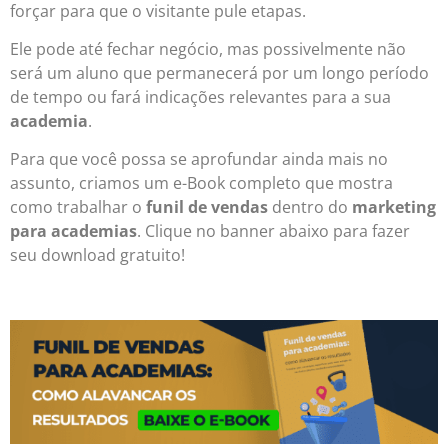
forçar para que o visitante pule etapas.
Ele pode até fechar negócio, mas possivelmente não
será um aluno que permanecerá por um longo período
de tempo ou fará indicações relevantes para a sua
academia
.
Para que você possa se aprofundar ainda mais no
assunto, criamos um e-Book completo que mostra
como trabalhar o
funil de vendas
dentro do
marketing
para academias
.
Clique no banner abaixo para fazer
seu download gratuito!