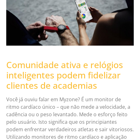
Comunidade ativa e relógios
inteligentes podem fidelizar
clientes de academias
Você já ouviu falar em Myzone? É um monitor de
ritmo cardíaco único – que não mede a velocidade, a
cadência ou o peso levantado. Mede o esforço feito
pelo usuário. Isto significa que os principiantes
podem enfrentar verdadeiros atletas e sair vitoriosos.
Utilizando monitores de ritmo cardíaco e aplicação