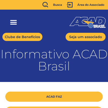
Busca
Área do Associado
Clube de Benefícios
Seja um associado
Informativo ACAD
Brasil
ACAD FAZ