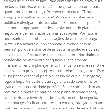
através de clientes atuais”. Para cumprir este objetivo, suas
metas seriam: Fazer uma ação que garanta desconto para
quem trouxer um amigo; Promover um dia de “Traga seu
amigo para malhar com você”; Propor aulas abertas ao
público e divulgar junto aos alunos. Como definir prazos?
Um ponto importante no desenvolvimento do plano de
negócios é definir prazos para as suas ações. Por isso, é
necessário alinhar objetivos e ações de curto e de longo
prazo. Não adianta querer “abraçar o mundo com as
pernas”, porque a chance de impactar a qualidade do seu
serviço é alta. Procure ter foco, estabelecer prioridades e
resolvê-las no momento adequado. Planejamento
Financeiro Ter um planejamento financeiro sério e realista é
a chave para prevenir surpresas em relação aos gastos. Este
é um ponto essencial para o sucesso de qualquer negócio,
logo, é importantíssimo que seja encarado com o maior
grau de responsabilidade possível. Saber como andam as
receitas é o ponto de partida para planejar novas ações,
evitar dívidas e investir no desenvolvimento do negócio.
Uma boa gestão financeira resulta em organização para um
gasto extra, como uma infiltração ou troca de piso. Embora