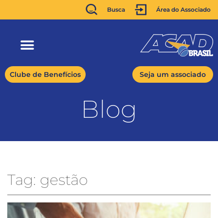
Busca
Área do Associado
Clube de Benefícios
Seja um associado
Blog
Tag: gestão