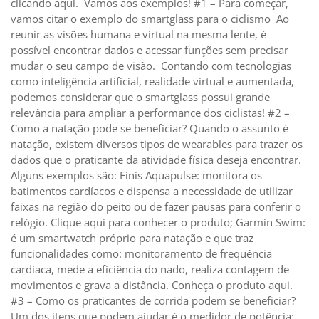
clicando aqui. Vamos aos exemplos! #1 – Para começar,
vamos citar o exemplo do smartglass para o ciclismo Ao
reunir as visões humana e virtual na mesma lente, é
possível encontrar dados e acessar funções sem precisar
mudar o seu campo de visão. Contando com tecnologias
como inteligência artificial, realidade virtual e aumentada,
podemos considerar que o smartglass possui grande
relevância para ampliar a performance dos ciclistas! #2 –
Como a natação pode se beneficiar? Quando o assunto é
natação, existem diversos tipos de wearables para trazer os
dados que o praticante da atividade física deseja encontrar.
Alguns exemplos são: Finis Aquapulse: monitora os
batimentos cardíacos e dispensa a necessidade de utilizar
faixas na região do peito ou de fazer pausas para conferir o
relógio. Clique aqui para conhecer o produto; Garmin Swim:
é um smartwatch próprio para natação e que traz
funcionalidades como: monitoramento de frequência
cardíaca, mede a eficiência do nado, realiza contagem de
movimentos e grava a distância. Conheça o produto aqui.
#3 – Como os praticantes de corrida podem se beneficiar?
Um dos itens que podem ajudar é o medidor de potência: