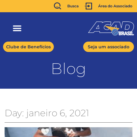
Busca
Área do Associado
Clube de Benefícios
Seja um associado
Blog
Day: janeiro 6, 2021