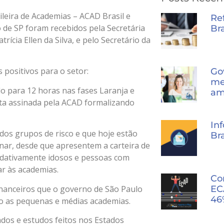
ileira de Academias – ACAD Brasil e
Re
 de SP foram recebidos pela Secretária
Bra
cia Ellen da Silva, e pelo Secretário da
 positivos para o setor:
Go
me
do para 12 horas nas fases Laranja e
am
rta assinada pela ACAD formalizando
In
dos grupos de risco e que hoje estão
Bra
inar, desde que apresentem a carteira de
dativamente idosos e pessoas com
ar às academias.
Co
Financeiros que o governo de São Paulo
EC
46
to as pequenas e médias academias.
dos e estudos feitos nos Estados