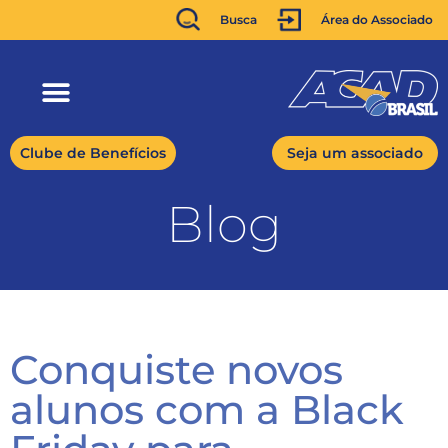
Busca
Área do Associado
Clube de Benefícios
Seja um associado
Blog
Conquiste novos
alunos com a Black