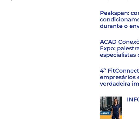
Peakspan: co
condicioname
durante o en
ACAD Conexõe
Expo: palestr
especialistas
4º FitConnec
empresários 
verdadeira i
INF