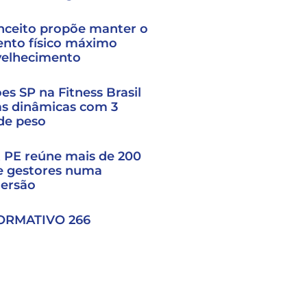
nceito propõe manter o
nto físico máximo
velhecimento
s SP na Fitness Brasil
as dinâmicas com 3
 de peso
t PE reúne mais de 200
e gestores numa
mersão
ORMATIVO 266