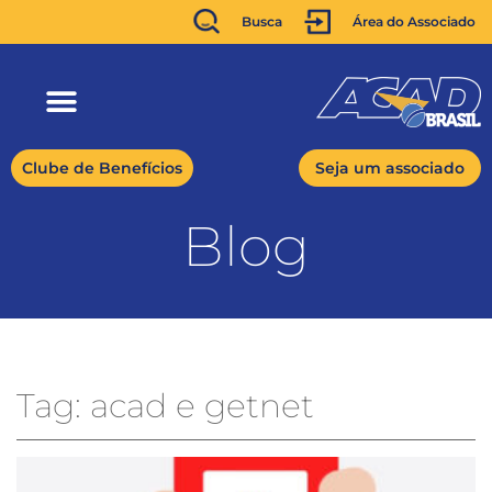
Busca
Área do Associado
Clube de Benefícios
Seja um associado
Blog
Tag: acad e getnet