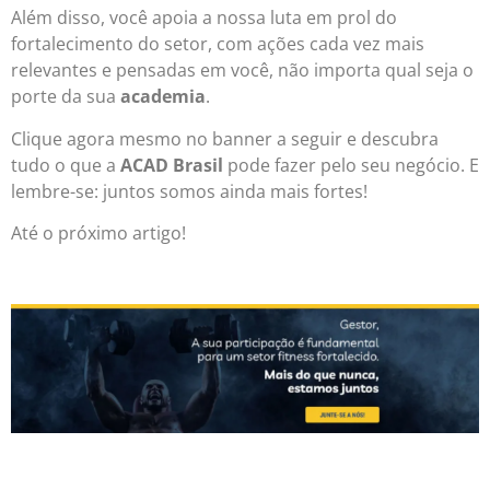
Além disso, você apoia a nossa luta em prol do
fortalecimento do setor, com ações cada vez mais
relevantes e pensadas em você, não importa qual seja o
porte da sua
academia
.
Clique agora mesmo no banner a seguir e descubra
tudo o que a
ACAD Brasil
pode fazer pelo seu negócio. E
lembre-se: juntos somos ainda mais fortes!
Até o próximo artigo!